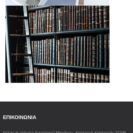
ΕΠΙΚΟΙΝΩΝΊΑ
Dskas.gr, Ισόγειο Δικαστικού Μεγάρου , Καστοριά, Καστοριάς, 52100,