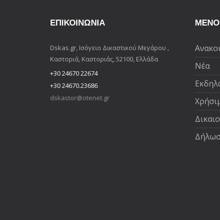
ΕΠΙΚΟΙΝΩΝΊΑ
ΜΕΝΟ
Ανακο
Dskas.gr, Ισόγειο Δικαστικού Μεγάρου ,
Καστοριά, Καστοριάς, 52100, Ελλάδα
Νέα
+30 24670 22674
Εκδηλ
+30 24670.23686
dskastor@otenet.gr
Χρήσι
Δικαι
Δήλωσ