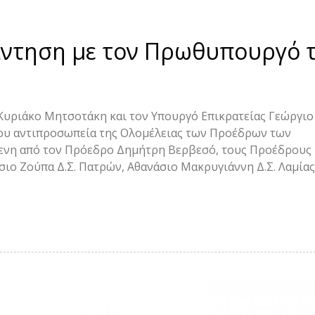
άντηση με τον Πρωθυπουργό 
υριάκο Μητσοτάκη και τον Υπουργό Επικρατείας Γεώργιο
ου αντιπροσωπεία της Ολομέλειας των Προέδρων των
ενη από τον Πρόεδρο Δημήτρη Βερβεσό, τους Προέδρους
σιο Ζούπα Δ.Σ. Πατρών, Αθανάσιο Μακρυγιάννη Δ.Σ. Λαμίας
.