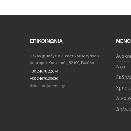
ΕΠΙΚΟΙΝΩΝΊΑ
ΜΕΝΟ
Ανακο
Dskas.gr, Ισόγειο Δικαστικού Μεγάρου ,
Καστοριά, Καστοριάς, 52100, Ελλάδα
Νέα
+30 24670 22674
Εκδηλ
+30 24670.23686
dskastor@otenet.gr
Χρήσι
Δικαι
Δήλωσ