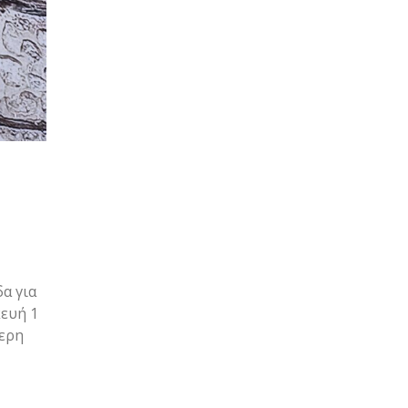
α για
ευή 1
θερη