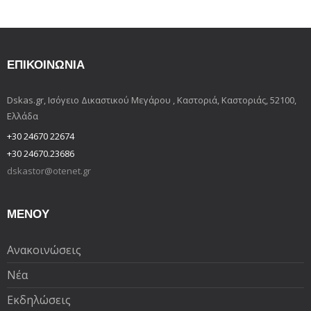
ΕΠΙΚΟΙΝΩΝΊΑ
Dskas.gr, Ισόγειο Δικαστικού Μεγάρου , Καστοριά, Καστοριάς, 52100,
Ελλάδα
+30 24670 22674
+30 24670.23686
dskastor@otenet.gr
ΜΕΝΟΥ
Ανακοινώσεις
Νέα
Εκδηλώσεις